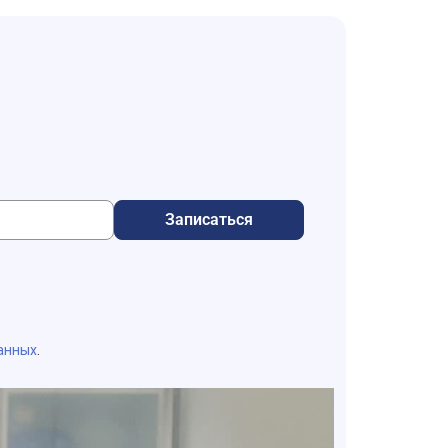
Записаться
анных
.