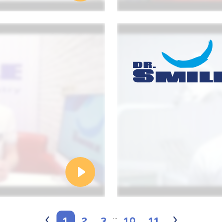
...
1
2
3
10
11