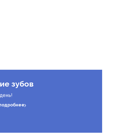
ие зубов
 день!
 подробнее