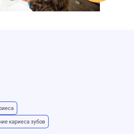
риеса
ние кариеса зубов