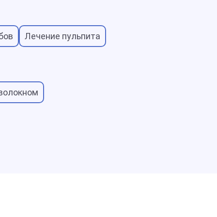
бов
Лечение пульпита
волокном