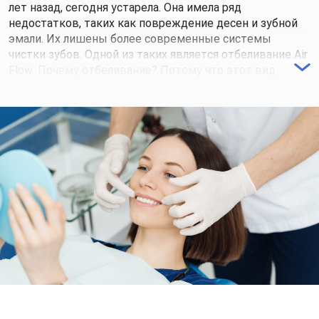
лет назад, сегодня устарела. Она имела ряд
недостатков, таких как повреждение десен и зубной
эмали. Их лишены более современные системы
чистки зубов. Одной из таких является отбеливание Air
Flow. Почему отбеливание? Потому что этот вид
гигиенической чистки проводится не только с целью
профилактики кариеса, пародонтоза и пародонтита, но
и с целью осветления зубной эмали.
Не стоит дожидаться предвестников более серьёзных
стоматологических проблем. Предупредить болезни
зубов и дёсен гораздо проще!