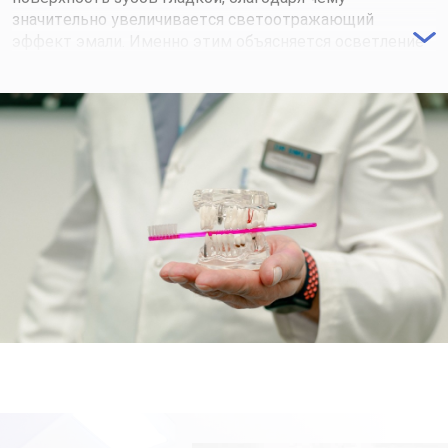
значительно увеличивается светоотражающий
эффект эмали. Именно этим объясняется осветление
эмали на несколько тонов и здоровое сияние. Цена
чистки Air Flow доступна большинству пациентов.
Процедуру необходимо проводить не реже двух раз в
год, чтобы защитить зубы от налёта, зубного камня,
кариеса. Это превосходная и доступная профилактика
заболеваний полости рта!
Важно: возможность и целесообразность применения
тех или иных способов отбеливания зубов находится в
компетенции врача стоматолога. В клинике «Доктор
Смайл» вас ждут дипломированные специалисты,
самая современная аппаратно-техническая база и
самый полный спектр стоматологических услуг!