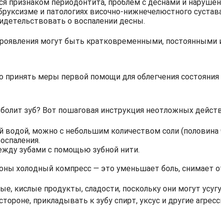
ся признаком периодонтита,
проблем с деснами
и нарушен
бруксизме и патологиях височно-нижнечелюстного сустава
идетельствовать о воспалении десны.
роявления могут быть кратковременными, постоянными 
мо принять меры первой помощи для облегчения состояни
 болит зуб? Вот пошаговая инструкция неотложных действ
 водой, можно с небольшим количеством соли (половина 
оспаления.
жду зубами с помощью зубной нити.
оны холодный компресс — это уменьшает боль, снимает от
е, кислые продукты, сладости, поскольку они могут усугу
стороне, прикладывать к зубу спирт, уксус и другие агре