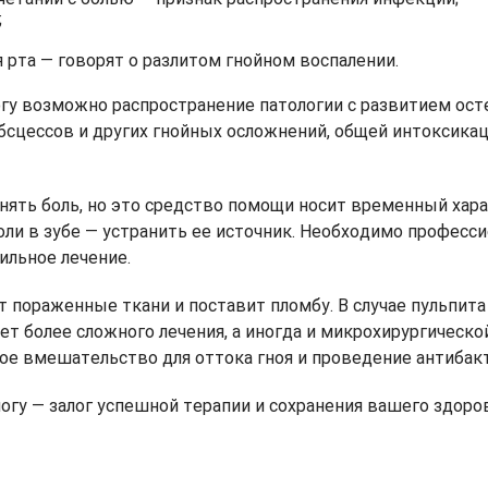
;
 рта — говорят о разлитом гнойном воспалении.
гу возможно распространение патологии с развитием ос
абсцессов и других гнойных осложнений, общей интоксика
ять боль, но это средство помощи носит временный хара
ли в зубе — устранить ее источник. Необходимо професси
ильное лечение.
т пораженные ткани и поставит пломбу. В случае пульпит
ет более сложного лечения, а иногда и микрохирургическ
ное вмешательство для оттока гноя и проведение антибак
гу — залог успешной терапии и сохранения вашего здоров