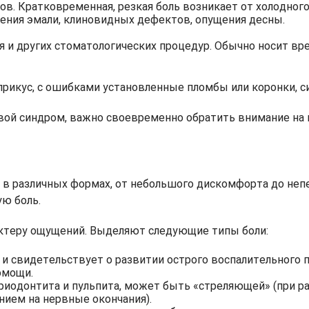
. Кратковременная, резкая боль возникает от холодного,
чения эмали, клиновидных дефектов, опущения десны.
я и других стоматологических процедур. Обычно носит в
рикус, с ошибками установленные пломбы или коронки, син
евой синдром, важно своевременно обратить внимание на 
в различных формах, от небольшого дискомфорта до неп
ую боль.
ктеру ощущений. Выделяют следующие типы боли:
 и свидетельствует о развитии острого воспалительного пр
омощи.
риодонтита и пульпита, может быть «стреляющей» (при р
ением на нервные окончания).