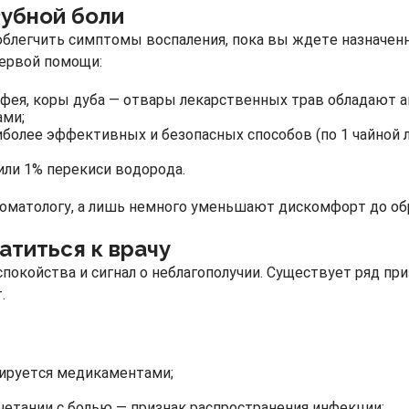
зубной боли
блегчить симптомы воспаления, пока вы ждете назначенн
ервой помощи:
фея, коры дуба — отвары лекарственных трав обладают 
ами;
иболее эффективных и безопасных способов (по 1 чайной л
или 1% перекиси водорода.
оматологу, а лишь немного уменьшают дискомфорт до об
атиться к врачу
спокойства и сигнал о неблагополучии. Существует ряд пр
.
упируется медикаментами;
етании с болью — признак распространения инфекции;