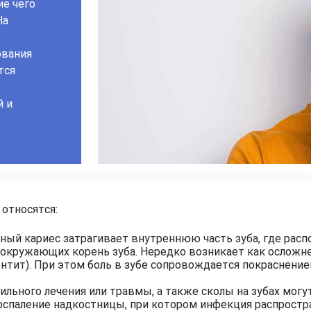
ие чего
На
ования
тся
е
й и
относятся:
нный кариес затрагивает внутреннюю часть зуба, где рас
окружающих корень зуба. Нередко возникает как осложне
онтит). При этом боль в зубе сопровождается покраснени
льного лечения или травмы, а также сколы на зубах могу
оспаление надкостницы, при котором инфекция распростра