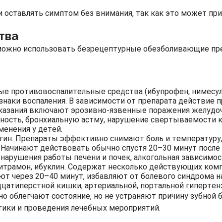
и оставлять симптом без внимания, так как это может пр
тва
, можно использовать безрецептурные обезболивающие пр
 противовоспалительные средства (ибупрофен, нимесули
наки воспаления. В зависимости от препарата действие п
показания включают эрозивно-язвенные поражения желудо
ность, бронхиальную астму, нарушение свертываемости к
менения у детей.
ьгин. Препараты эффективно снимают боль и температуру
 Начинают действовать обычно спустя 20–30 минут после 
 нарушения работы печени и почек, алкогольная зависимос
трамон, ибуклин. Содержат несколько действующих комп
т через 20–40 минут, избавляют от болевого синдрома н
цатиперстной кишки, артериальной, портальной гипертен
но облегчают состояние, но не устраняют причину зубной
стики и проведения лечебных мероприятий.