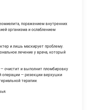
теомиелита, поражением внутренних
цией организма и ослаблением
ктер и лишь маскирует проблему.
ональное лечение у врача, который
а — очистит и выполнит пломбировку
ой операции — резекции верхушки
териальной терапии.
ья.