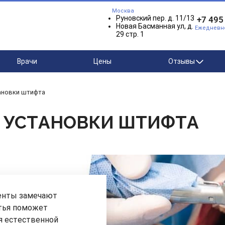
Москва
Руновский пер. д. 11/13
+7 495
Новая Басманная ул, д.
Ежедневно 
29 стр. 1
Врачи
Цены
Отзывы
тановки штифта
Е УСТАНОВКИ ШТИФТА
енты замечают
атья поможет
я естественной