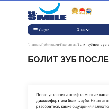
Перейти к основному контенту
Услуги
О нас
Главная
/
Публикации
/
Пациентам
/
Болит зуб после ус
БОЛИТ ЗУБ ПОСЛ
После установки штифта многие паци
дискомфорт или боль в зубе. Наша ст
разобраться, какие ощущения являютс