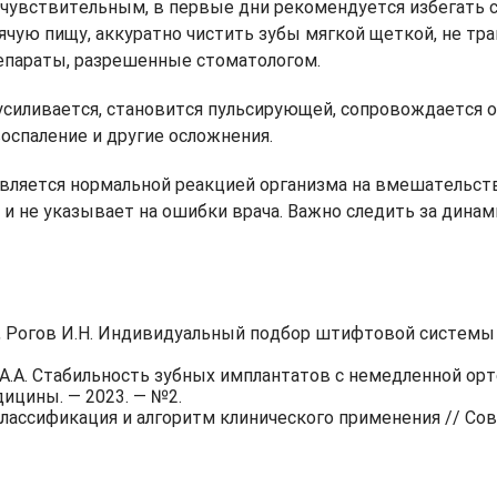
 чувствительным, в первые дни рекомендуется избегать 
рячую пищу, аккуратно чистить зубы мягкой щеткой, не тр
параты, разрешенные стоматологом.
ь усиливается, становится пульсирующей, сопровождаетс
спаление и другие осложнения.
является нормальной реакцией организма на вмешательств
 и не указывает на ошибки врача. Важно следить за дин
И., Рогов И.Н. Индивидуальный подбор штифтовой системы 
в А.А. Стабильность зубных имплантатов с немедленной ор
ицины. — 2023. — №2.
ассификация и алгоритм клинического применения // Сов