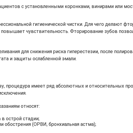
пациентов с установленными коронками, винирами или м
ссиональной гигиенической чистки. Для чего делают фто
о повышает чувствительность. Фторирование зубов позво
еливания для снижения риска гиперестезии, после полиро
тата и защиты ослабленной эмали.
зу, процедура имеет ряд абсолютных и относительных пр
исключения.
азаниям относят:
в острой стадии;
и обострения (ОРВИ, бронхиальная астма);