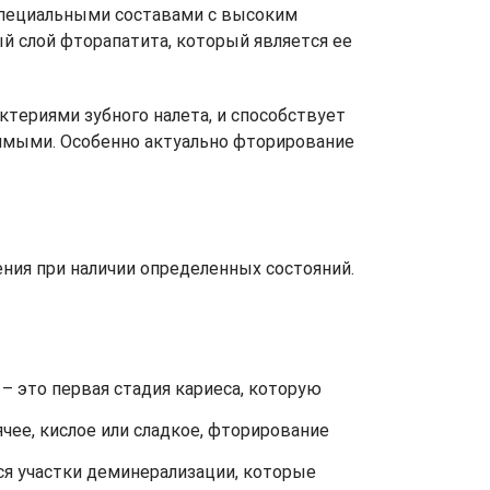
специальными составами с высоким
й слой фторапатита, который является ее
териями зубного налета, и способствует
вимыми. Особенно актуально фторирование
ния при наличии определенных состояний.
– это первая стадия кариеса, которую
чее, кислое или сладкое, фторирование
тся участки деминерализации, которые