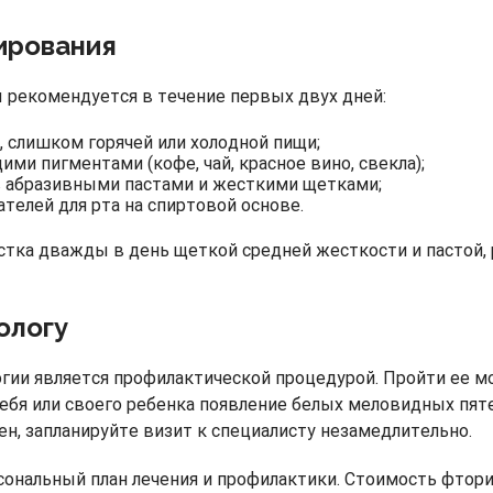
ирования
 рекомендуется в течение первых двух дней:
 слишком горячей или холодной пищи;
ми пигментами (кофе, чай, красное вино, свекла);
в абразивными пастами и жесткими щетками;
телей для рта на спиртовой основе.
истка дважды в день щеткой средней жесткости и пастой,
ологу
гии является профилактической процедурой. Пройти ее м
 себя или своего ребенка появление белых меловидных пя
н, запланируйте визит к специалисту незамедлительно.
сональный план лечения и профилактики. Стоимость фтор