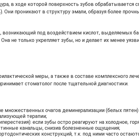
ура, в ходе которой поверхность зубов обрабатывается 
 Они проникают в структуру эмали, образуя более прочны
 возникающий под воздействием кислот, выделяемых бак
Она не только укрепляет зубы, но и делает их менее уяз
илактической меры, а также в составе комплексного лече
ринимает стоматолог после тщательной диагностики.
ие множественных очагов деминерализации (белых пятен) 
ализующей терапии;
ерестезия): если зубы остро реагируют на холодное, горя
нтинные канальцы, снизив болезненные ощущения;
 ортодонтических конструкций, т.к. под ними часто остаю