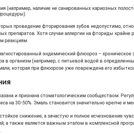
я (например, наличие не санированных кариозных полосте
процедуры).
орых проведение фторирования зубов недопустимо, относ
х препаратов. Хотя случаи аллергии на фториды крайне р
м реакциям.
агностированный эндемический флюороз – хроническое 
а в организм (например, с питьевой водой в определенн
мали, которая при флюорозе уже повреждена его избытко
ния
азана и признана стоматологическим сообществом. Регу
иеса на 30-50%. Эмаль становится значительно крепче и м
стойкое снижение, а зачастую и полное исчезновение чув
й, а также является важным этапом в комплексной прог
.