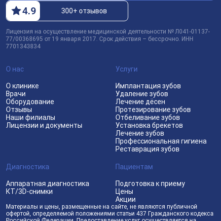
4
.9
300+ отзывов
Лицензия на осуществление медицинской деятельности № Л041-01137-
77/00368695 от 19 января 2017. Срок действия – бессрочно. ИНН
7701343834
О нас
Услуги
О клинике
Имплантация зубов
Врачи
Удаление зубов
Оборудование
Лечение дёсен
Отзывы
Протезирование зубов
Наши филиалы
Отбеливание зубов
Лицензии и документы
Установка брекетов
Лечение зубов
Профессиональная гигиена
Реставрация зубов
Диагностика
Пациентам
Аппаратная диагностика
Подготовка к приему
КТ/3D-снимки
Цены
Акции
Материалы и цены, размещенные на сайте, не являются публичной
офертой, определяемой положениями статьи 437 Гражданского кодекса
Российской Федерации. Предоставление услуг осуществляется на