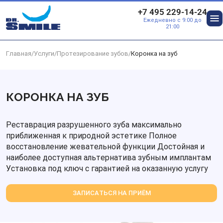
Перейти к основному контенту
+7 495 229-14-24
Ежедневно с 9:00 до
О
21:00
Главная
/
Услуги
/
Протезирование зубов
/
Коронка на зуб
КОРОНКА НА ЗУБ
Реставрация разрушенного зуба максимально
приближенная к природной эстетике Полное
восстановление жевательной функции Достойная и
наиболее доступная альтернатива зубным имплантам
Установка под ключ с гарантией на оказанную услугу
ЗАПИСАТЬСЯ НА ПРИЁМ