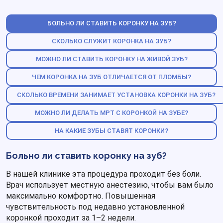
врача-гигиениста. Аппаратная чистка зубов
полностью удаляет с них мягкий и твердый налет,
БОЛЬНО ЛИ СТАВИТЬ КОРОНКУ НА ЗУБ?
предупреждает воспалительные процессы.
Если ваши зубы разрушаются слишком быстро, с
СКОЛЬКО СЛУЖИТ КОРОНКА НА ЗУБ?
проблемой успешно справятся стоматологи клиники
МОЖНО ЛИ СТАВИТЬ КОРОНКУ НА ЖИВОЙ ЗУБ?
«Доктор Смайл». Приходите на консультацию — вы
получите квалифицированные рекомендации по
ЧЕМ КОРОНКА НА ЗУБ ОТЛИЧАЕТСЯ ОТ ПЛОМБЫ?
восстановлению зубов.
СКОЛЬКО ВРЕМЕНИ ЗАНИМАЕТ УСТАНОВКА КОРОНКИ НА ЗУБ?
МОЖНО ЛИ ДЕЛАТЬ МРТ С КОРОНКОЙ НА ЗУБЕ?
НА КАКИЕ ЗУБЫ СТАВЯТ КОРОНКИ?
Больно ли ставить коронку на зуб?
В нашей клинике эта процедура проходит без боли.
Врач использует местную анестезию, чтобы вам было
максимально комфортно. Повышенная
чувствительность под недавно установленной
коронкой проходит за 1–2 недели.