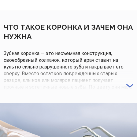
ЧТО ТАКОЕ КОРОНКА И ЗАЧЕМ ОНА
НУЖНА
Зубная коронка — это несъемная конструкция,
своеобразный колпачок, который врач ставит на
культю сильно разрушенного зуба и накрывает его
сверху. Вместо остатков поврежденных старых
резцов, клыков или моляров пациент получает
прочные и эстетичные новые зубы. По цвету они мало
отличаются от здоровых соседних.
Искусственные коронки нужны, если:
требуется восстановить зуб, который треснул или
сломался;
из-за глубокого кариеса осталось меньше половины
видимой части природного зуба;