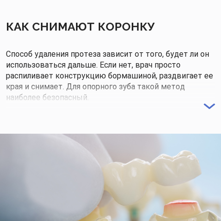
КАК СНИМАЮТ КОРОНКУ
Способ удаления протеза зависит от того, будет ли он
использоваться дальше. Если нет, врач просто
распиливает конструкцию бормашиной, раздвигает ее
края и снимает. Для опорного зуба такой метод
наиболее безопасный.
Если коронка еще нужна, для ее снятия используют
различные инструменты и аппараты. Например, с
помощью ультразвука разрушается цементный слой
на зубе, коронка перестает держаться. Иногда цемент
убирают крючком с пружинным механизмом, который
постепенно дробит цементную прокладку. Этот
способ усовершенствовали и вместо грубой
механической силы теперь направляют под коронку
ударные импульсы сжатого воздуха. Процедура
обычно выполняется после рентген-обследования и