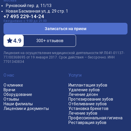
Москва
Руновский пер. д. 11/13
Новая Басманная ул, д. 29 стр. 1
+7 495 229-14-24
Ежедневно с 9:00 до 21:00
Записаться на прием
4
.9
300+ отзывов
Лицензия на осуществление медицинской деятельности № Л041-01137-
77/00368695 от 19 января 2017. Срок действия – бессрочно. ИНН
7701343834
О нас
Услуги
О клинике
Имплантация зубов
Врачи
Удаление зубов
Оборудование
Лечение дёсен
Отзывы
Протезирование зубов
Наши филиалы
Отбеливание зубов
Лицензии и документы
Установка брекетов
Лечение зубов
Профессиональная гигиена
Реставрация зубов