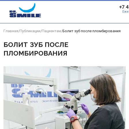
Перейти к основному контенту
+7 
Еже
Главная
/
Публикации
/
Пациентам
/
Болит зуб после пломбирования
БОЛИТ ЗУБ ПОСЛЕ
ПЛОМБИРОВАНИЯ