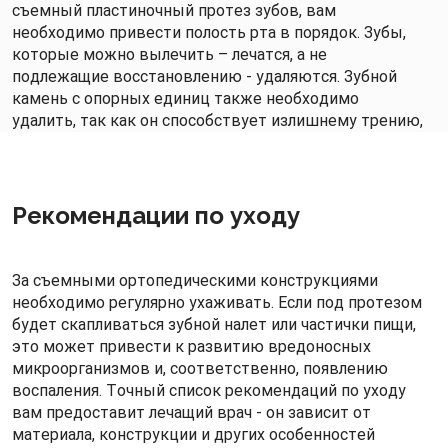
съемный пластиночный протез зубов, вам
необходимо привести полость рта в порядок. Зубы,
которые можно вылечить – лечатся, а не
подлежащие восстановлению - удаляются. Зубной
камень с опорных единиц также необходимо
удалить, так как он способствует излишнему трению,
что может спровоцировать воспаление.
Одновременно следует пролечить и мягкие ткани,
если в области протезирования наблюдается какая-
либо патология.
Рекомендации по уходу
За съемными ортопедическими конструкциями
необходимо регулярно ухаживать. Если под протезом
будет скапливаться зубной налет или частички пищи,
это может привести к развитию вредоносных
микроорганизмов и, соответственно, появлению
воспаления. Точный список рекомендаций по уходу
вам предоставит лечащий врач - он зависит от
материала, конструкции и других особенностей