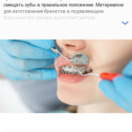
смещать зубы в правильное положение. Материалом
для изготовления брекетов в подавляющем
большинстве случаев выступает металл.
Длительность ношения тех или иных систем
определяется сложностью проблемы и выбранного
метода лечения. Так брекеты помогают исправить
прикус за 1-3 года, хотя существуют некоторые
разновидности, которые сокращают эти сроки до
нескольких месяцев. После снятия брекетов для
сохранения результата требуется ношение
ретейнеров. Ретейнеры снимают через 1-2 года, но в
редких случаях пациент носит их постоянно.
От сложности случая и выбранной методики
ортодонтического лечения зависит и цена. Стоимость
установки той или иной системы очень сильно
варьируется. Узнать точную стоимость можно после
очного визита к стоматологу-ортодонту.