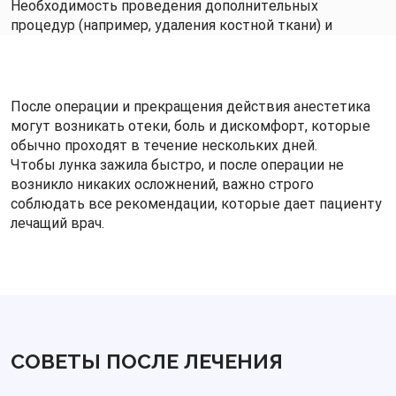
Необходимость проведения дополнительных
процедур (например, удаления костной ткани) и
использования специализированных инструментов
или методов диагностики.
Вид и стоимость обезболивания: общий наркоз будет
стоить дороже местной анестезии.
После операции и прекращения действия анестетика
Особенности диагностики - пациенту могут
могут возникать отеки, боль и дискомфорт, которые
потребоваться дополнительные рентгеновские
обычно проходят в течение нескольких дней.
снимки или 3D-сканирование для точного
Чтобы лунка зажила быстро, и после операции не
определения расположения зубной единицы.
возникло никаких осложнений, важно строго
Точную стоимость процедуры вы сможете узнать у
соблюдать все рекомендации, которые дает пациенту
своего стоматолога после осмотра и диагностики. Не
лечащий врач.
стесняйтесь задавать специалисту вопросы о плане
лечения, необходимых процедурах, ценах, способах
оплаты и возможности рассрочки.
СОВЕТЫ ПОСЛЕ ЛЕЧЕНИЯ