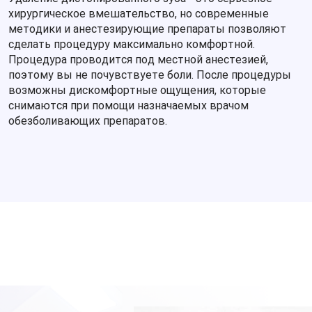
больно или страшно во время процедуры.
хирургическое вмешательство, но современные
Мы предлагаем конкурентоспособные цены и гибкие
методики и анестезирующие препараты позволяют
варианты оплаты. Если вы работаете и уплачиваете
сделать процедуру максимально комфортной.
НДФЛ, мы поможем вам в получении налогового
Процедура проводится под местной анестезией,
вычета.
поэтому вы не почувствуете боли. После процедуры
возможны дискомфортные ощущения, которые
снимаются при помощи назначаемых врачом
обезболивающих препаратов.