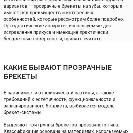
вариантов — прозрачные брекеты на зубы, которые
имеют ряд преимуществ и интересных
особенностей, которые рассмотрим более подробно.
Ортодонтические аппараты, используемые для
исправления прикуса и имеющие практически
бесцветные поверхности, принято считать
прозрачными брекетами. Они даже визуально
отличаются от классического варианта брекет-
системы, выполненной преимущественно из
металлических элементов.
КАКИЕ БЫВАЮТ ПРОЗРАЧНЫЕ
В ортодонтии применяются прозрачные капы или
БРЕКЕТЫ
элайнеры, но принцип действия и показания этих
систем существенно отличаются от брекетов.
Поэтому эти аппараты не нужно путать, они
В зависимости от клинической картины, а также
совершенно разные. Они также успешно
требований к эстетичности, функциональности и
используются для исправления прикуса, а также в
запланированного бюджета, выбирается модель
ретенционный период, когда нужно удержать
брекет-системы.
правильную позицию зубов.
Прозрачные брекеты — отдельная категория высоко
Выделяют три группы брекетов прозрачного типа.
эстетичных устройств для исправления прикуса. Они
Классификация основана на материалах, используемых