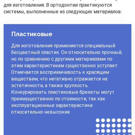
имеют несколько разновидностей, и пациент
для изготовления. В ортодонтии практикуются
совместно с ортодонтом может выбрать
системы, выполненные из следующих материалов:
оптимальный вариант. Есть некоторые
конструктивные отличия в моделях, а также отличия
в используемых материалах. Все эти характеристики
Пластиковые
влияют на цену прозрачных брекетов.
Прозрачные брекеты устроены так же, как и
Для изготовления применяется специальный
классические. Есть дуга, элементы, закрепленные на
бесцветный пластик. Он относительно прочный,
поверхности зубов, а также крепления или замочки,
но по сравнению с другими материалами по
удерживающие эту ортодонтическую дугу.
этим характеристикам существенно уступает.
Отмечается восприимчивость к красящим
веществам, что негативно отражается на
эстетичности, а также хрупкость.
Конкурировать пластиковые брекеты могут
преимущественно по стоимости, так как
эксплуатационные характеристики
относительно невысокие.