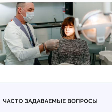
Желательно ограничить пережевывание на
стороне, где располагается проблемный зуб,
особенно первые два часа после установки.
Исключить жевательные резинки, сладости,
имеющие тянущую структуру.
Ежедневная и правильная гигиена ротовой полости.
Если появляется ощущение, что часть пломбы или вся
она выпала, то нужно сразу обращаться к стоматологу.
В зависимости от ситуации он примет решение о
повторной установке или продолжении лечения.
ЧАСТО ЗАДАВАЕМЫЕ ВОПРОСЫ