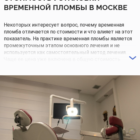
ВРЕМЕННОЙ ПЛОМБЫ В МОСКВЕ
Некоторых интересует вопрос, почему временная
пломба отличается по стоимости и что влияет на этот
показатель. На практике временная пломбы является
промежуточным этапом основного лечения и не
используется как самостоятельный метод лечения.
Чаще ее цена уже включена в общую стоимость
лечения под ключ.
Основным показателем, от которого зависит
стоимость пломбы – используемый материал и его
свойства. Если необходимо закрыть полость на
несколько дней, то используется искусственный
дентин и он обойдется дешевле, чем полимерный
состав, способный качественно выдерживать
нагрузки до трех недель.