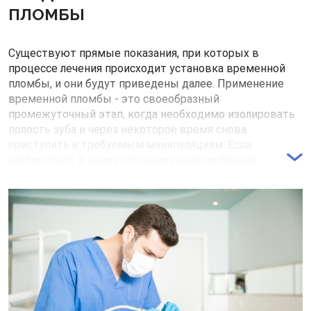
ПЛОМБЫ
Существуют прямые показания, при которых в
процессе лечения происходит установка временной
пломбы, и они будут приведены далее. Применение
временной пломбы - это своеобразный
промежуточный этап, когда необходимо изолировать
полость зуба и через некоторое время снова
приступить к требуемым манипуляциям. Если
разбираться, в каких ситуациях целесообразно
использовать пломбы, то выделить можно патологии,
требующие постепенного лечения. Чаще это
различные формы пульпита, запущенного кариеса,
периодонтита и другие.