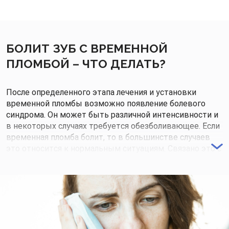
БОЛИТ ЗУБ С ВРЕМЕННОЙ
ПЛОМБОЙ – ЧТО ДЕЛАТЬ?
После определенного этапа лечения и установки
временной пломбы возможно появление болевого
синдрома. Он может быть различной интенсивности и
в некоторых случаях требуется обезболивающее. Если
временная пломба болит, то в большинстве случаев
это относится к нормальным ситуациям. Связано это с
остаточным явлением после лечения, например,
очищения, пломбирования каналов. Исключением
являются случаи, если неприятные ощущения
усиливаются, появляется пульсация, отмечается другая
тревожная симптоматика.
Если боль усиливается, причиняет серьезный