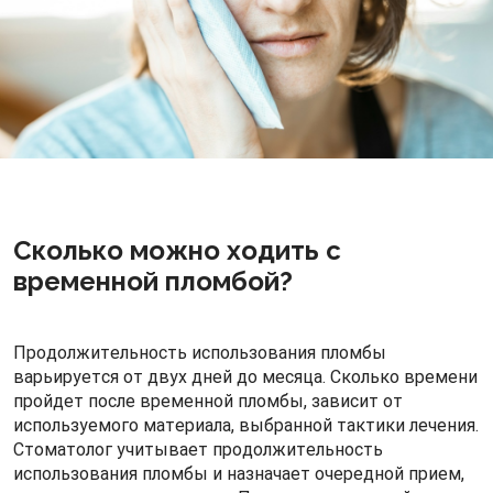
дискомфорт, то лучше повторно обратиться в
стоматологию раньше назначенной даты. В редких
случаях такие последствия возникают в связи с
оставшимся нервом в каналах, попаданием инфекции.
Иногда пломба выпадает, а остатки пищи
провоцируют болевой синдром, воспаление десен.
Никакие полоскания и самолечение при таких
обстоятельствах не помогут, необходима только
консультация врача.
Сколько можно ходить с
временной пломбой?
Продолжительность использования пломбы
варьируется от двух дней до месяца. Сколько времени
пройдет после временной пломбы, зависит от
используемого материала, выбранной тактики лечения.
Стоматолог учитывает продолжительность
использования пломбы и назначает очередной прием,