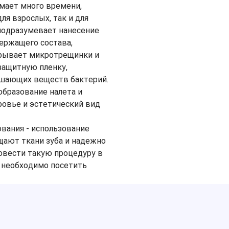
имает много времени,
ля взрослых, так и для
подразумевает нанесение
держащего состава,
крывает микротрещинки и
защитную пленку,
шающих веществ бактерий.
образование налета и
оровье и эстетический вид
вания - использование
щают ткани зуба и надежно
овести такую процедуру в
 необходимо посетить