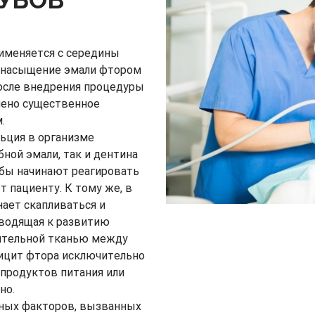
именяется с середины
то насыщение эмали фтором
осле внедрения процедуры
чено существенное
.
льция в организме
ной эмали, так и дентина
зубы начинают реагировать
т пациенту. К тому же, в
ает скапливаться и
иводящая к развитию
нительной тканью между
фицит фтора исключительно
 продуктов питания или
но.
ных факторов, вызванных