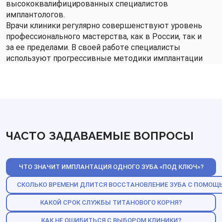
высококвалифицированных специалистов
имплантологов.
Врачи клиники регулярно совершенствуют уровень
профессионального мастерства, как в России, так и
за ее пределами. В своей работе специалисты
используют прогрессивные методики имплантации
зубов.
Пациенты, которые прошли протезирование в
«Доктор Смайл» довольны результатами.
Стоматологическая клиника оснащена современным
оборудованием, которое позволяет быстро и
качественно проводить диагностику и
ЧАСТО ЗАДАВАЕМЫЕ ВОПРОСЫ
восстановление утраченных зубов.
Мы предлагаем своим пациентам: широкий выбор
методов протезирования; комфортное
обслуживание.
ЧТО ЗНАЧИТ ИМПЛАНТАЦИЯ ОДНОГО ЗУБА «ПОД КЛЮЧ»?
Пожизненная гарантия на работу врача при
СКОЛЬКО ВРЕМЕНИ ДЛИТСЯ ВОССТАНОВЛЕНИЕ ЗУБА С ПОМОЩ
соблюдении рекомендаций.
Использование в лечении высококачественных
КАКОЙ СРОК СЛУЖБЫ ТИТАНОВОГО КОРНЯ?
современных материалов и только оригинальные
КАК НЕ ОШИБИТЬСЯ С ВЫБОРОМ КЛИНИКИ?
комплектующих.