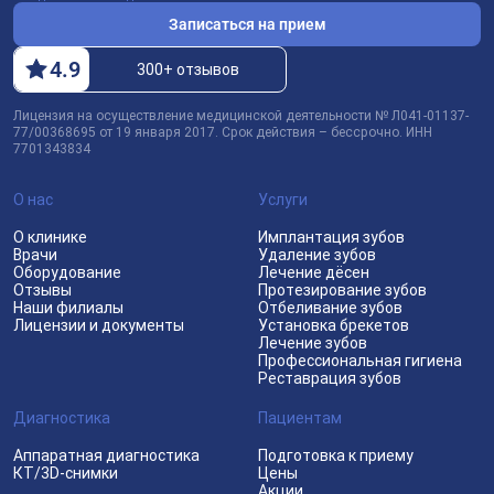
Записаться на прием
4
.9
300+ отзывов
Лицензия на осуществление медицинской деятельности № Л041-01137-
77/00368695 от 19 января 2017. Срок действия – бессрочно. ИНН
7701343834
О нас
Услуги
О клинике
Имплантация зубов
Врачи
Удаление зубов
Оборудование
Лечение дёсен
Отзывы
Протезирование зубов
Наши филиалы
Отбеливание зубов
Лицензии и документы
Установка брекетов
Лечение зубов
Профессиональная гигиена
Реставрация зубов
Диагностика
Пациентам
Аппаратная диагностика
Подготовка к приему
КТ/3D-снимки
Цены
Акции