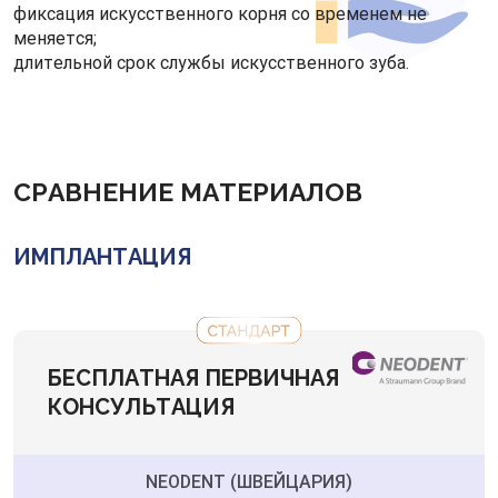
надрезается кость и устанавливается имплантат. Он
фиксация искусственного корня со временем не
способствует уплотнению и увеличению объема
меняется;
костной ткани.
длительной срок службы искусственного зуба.
СРАВНЕНИЕ МАТЕРИАЛОВ
ИМПЛАНТАЦИЯ
БЕСПЛАТНАЯ ПЕРВИЧНАЯ
КОНСУЛЬТАЦИЯ
NEODENT (ШВЕЙЦАРИЯ)