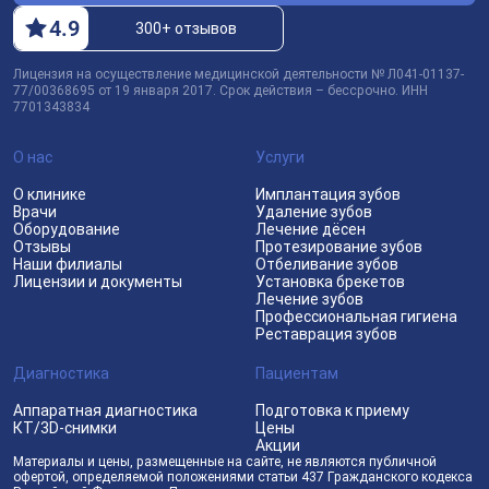
4
.9
300+ отзывов
Лицензия на осуществление медицинской деятельности № Л041-01137-
77/00368695 от 19 января 2017. Срок действия – бессрочно. ИНН
7701343834
О нас
Услуги
О клинике
Имплантация зубов
Врачи
Удаление зубов
Оборудование
Лечение дёсен
Отзывы
Протезирование зубов
Наши филиалы
Отбеливание зубов
Лицензии и документы
Установка брекетов
Лечение зубов
Профессиональная гигиена
Реставрация зубов
Диагностика
Пациентам
Аппаратная диагностика
Подготовка к приему
КТ/3D-снимки
Цены
Акции
Материалы и цены, размещенные на сайте, не являются публичной
офертой, определяемой положениями статьи 437 Гражданского кодекса